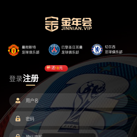
送
18
元
注册
登录