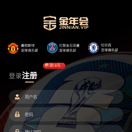
送
18
元
注册
登录